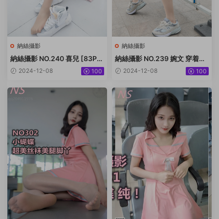
納絲攝影
納絲攝影
納絲攝影 NO.240 喜兒 [83P+
納絲攝影 NO.239 婉文 穿着絲
375M]
襪去喝茶啦 [64P+496M]
2024-12-08
2024-12-08
100
100