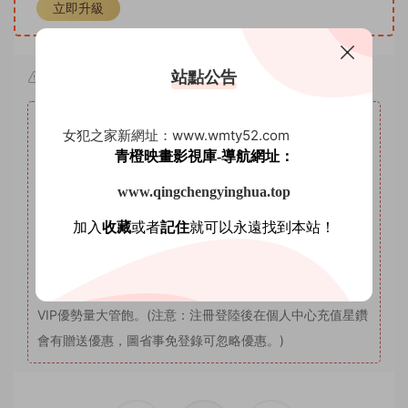
立即升級
站點公告
公告與聲明
紳士絲庫
女犯之家新網址：www.wmty52.com
1
本站名稱：
青橙映畫影視庫-導航網址：
2
本站網址：
www.shenshisiku.top
3
本站月VIP權限：套圖系列，月VIP可自助補差價升級爲年
www.qingchengyinghua.top
VIP。
加入
收藏
或者
記住
就可以永遠找到本站！
4
本站年VIP權限：套圖系列、AI明星系列。
5
本站永久VIP權限：套圖系列、AI明星系列、微密圈。
6
本站支持開通VIP或充值星鑽，星鑽優勢沒有期限限制，
VIP優勢量大管飽。(注意：注冊登陸後在個人中心充值星鑽
會有贈送優惠，圖省事免登錄可忽略優惠。)