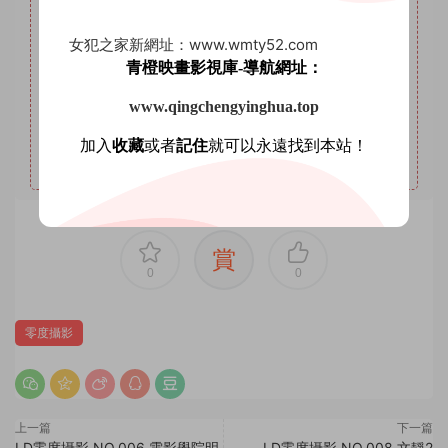
VIP。
女犯之家新網址：www.wmty52.com
4
本站年VIP權限：套圖系列、AI明星系列。
青橙映畫影視庫-導航網址：
5
本站永久VIP權限：套圖系列、AI明星系列、微密圈。
www.qingchengyinghua.top
6
本站支持開通VIP或充值星鑽，星鑽優勢沒有期限限制，
VIP優勢量大管飽。(注意：注冊登陸後在個人中心充值星鑽
加入
收藏
或者
記住
就可以永遠找到本站！
會有贈送優惠，圖省事免登錄可忽略優惠。)
賞
0
0
零度攝影
上一篇
下一篇
LD零度攝影 NO.006 電影學院明
LD零度攝影 NO.008 文靜2