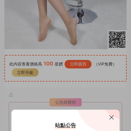
100
此内容查看價格爲
星鑽
立即購買
（VIP免費）
立即升級
公告與聲明
紳士絲庫
1
本站名稱：
2
本站網址：
www.shenshisiku.top
站點公告
3
本站月VIP權限：套圖系列，月VIP可自助補差價升級爲年