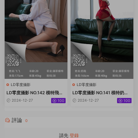
LD零度攝影
LD零度攝影
LD零度攝影 NO.142 模特飛飛
LD零度攝影 NO.141 模特奶瓶
[49P+47.3MB]
[51P+41.2MB]
2024-12-27
2024-12-27
100
100
評論
0
請先
登錄