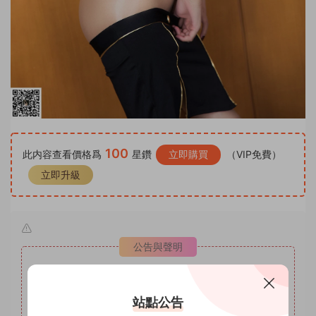
100
此内容查看價格爲
星鑽
立即購買
（VIP免費）
立即升級
公告與聲明
紳士絲庫
1
本站名稱：
2
本站網址：
www.shenshisiku.top
站點公告
3
本站月VIP權限：套圖系列，月VIP可自助補差價升級爲年