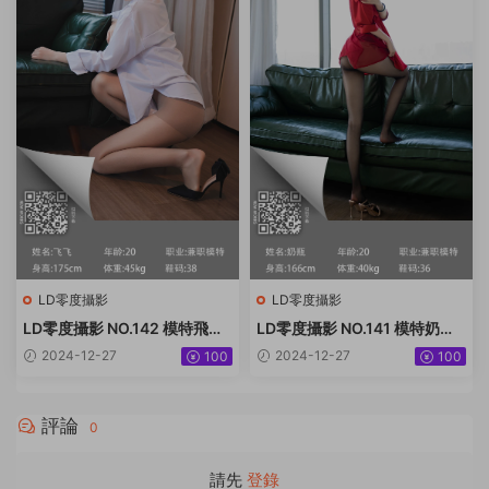
LD零度攝影
LD零度攝影
LD零度攝影 NO.142 模特飛飛
LD零度攝影 NO.141 模特奶瓶
[49P+47.3MB]
[51P+41.2MB]
2024-12-27
2024-12-27
100
100
評論
0
請先
登錄