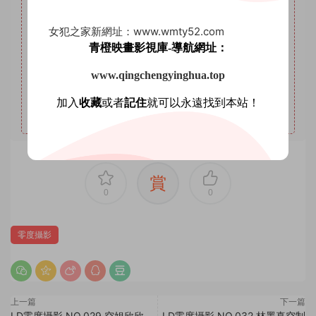
VIP。
女犯之家新網址：www.wmty52.com
4
本站年VIP權限：套圖系列、AI明星系列。
青橙映畫影視庫-導航網址：
5
本站永久VIP權限：套圖系列、AI明星系列、微密圈。
www.qingchengyinghua.top
6
本站支持開通VIP或充值星鑽，星鑽優勢沒有期限限制，
VIP優勢量大管飽。(注意：注冊登陸後在個人中心充值星鑽
加入
收藏
或者
記住
就可以永遠找到本站！
會有贈送優惠，圖省事免登錄可忽略優惠。)
賞
0
0
零度攝影
上一篇
下一篇
LD零度攝影 NO.029 空姐欣欣
LD零度攝影 NO.032 林墨真空制