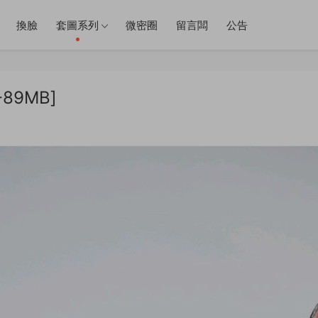
換臉
套圖系列
微密圈
留言闆
公告
-89MB]