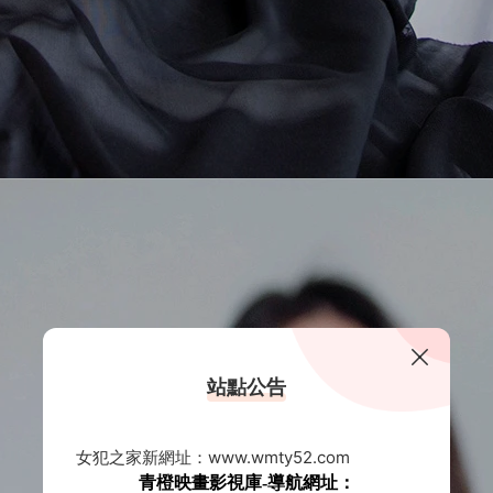
站點公告
女犯之家新網址：www.wmty52.com
青橙映畫影視庫-導航網址：