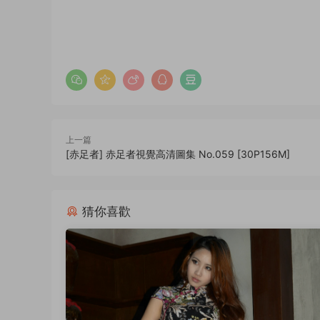
上一篇
[赤足者] 赤足者視覺高清圖集 No.059 [30P156M]
猜你喜歡