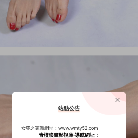
站點公告
女犯之家新網址：www.wmty52.com
青橙映畫影視庫-導航網址：