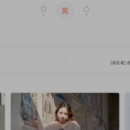
賞
0
0
[赤足者] 