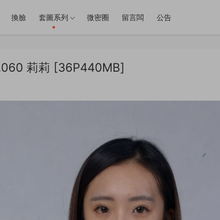
換臉
套圖系列
微密圈
留言闆
公告
0 莉莉 [36P440MB]