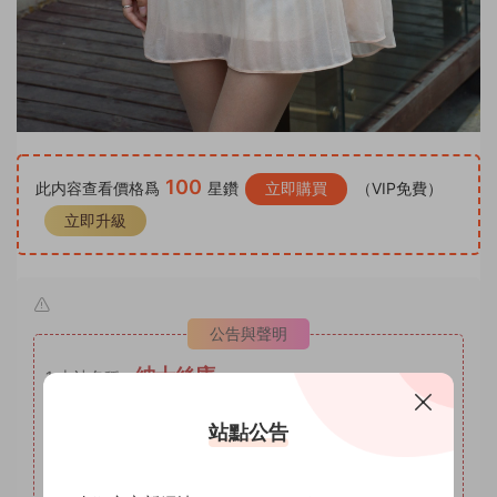
100
此内容查看價格爲
星鑽
立即購買
（VIP免費）
立即升級
公告與聲明
紳士絲庫
1
本站名稱：
2
本站網址：
www.shenshisiku.top
站點公告
3
本站月VIP權限：套圖系列，月VIP可自助補差價升級爲年
VIP。