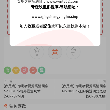
4
本站年VIP權限：套圖系列、AI明星系列。
女犯之家新網址：www.wmty52.com
青橙映畫影視庫-導航網址：
5
本站永久VIP權限：套圖系列、AI明星系列、微密圈。
6
本站支持開通VIP或充值星鑽，星鑽優勢沒有期限限制，
www.qingchengyinghua.top
VIP優勢量大管飽。(注意：注冊登陸後在個人中心充值星鑽
加入
收藏
或者
記住
就可以永遠找到本站！
會有贈送優惠，圖省事免登錄可忽略優惠。)
賞
0
0
上一篇
下一篇
[赤足者] 赤足者視覺高清圖集
[赤足者] 赤足者視覺高清圖集
No.061 小慧外景雙尺寸
No.063 小玉腳尖透明短黑絲
[56P787MB]
[26P367MB]
猜你喜歡