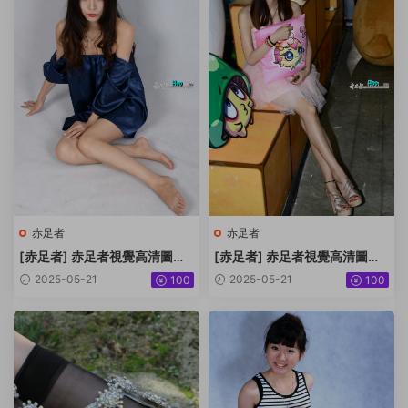
赤足者
赤足者
[赤足者] 赤足者視覺高清圖集
[赤足者] 赤足者視覺高清圖集
No.100 Vivian棚拍 [36P430
No.099 2014CJ展上我的模
2025-05-21
2025-05-21
100
100
MB]
特-莉莉 [58P865MB]