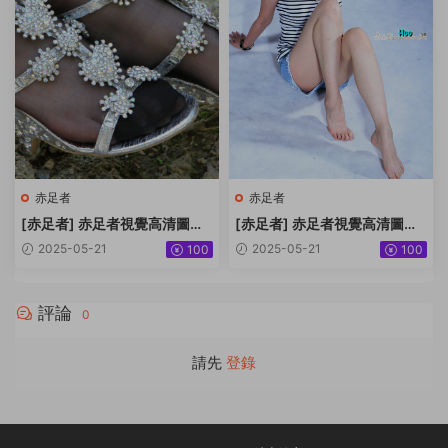
赤足者
赤足者
[赤足者] 赤足者視覺高清圖集
[赤足者] 赤足者視覺高清圖集
No.098 小玉短黑絲無水原圖
No.097 小豔最後一組 [90P34
2025-05-21
2025-05-21
100
100
[22P196MB]
6MB]
評論
0
請先
登錄