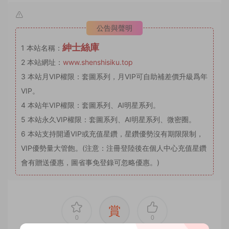
公告與聲明
紳士絲庫
1
本站名稱：
2
本站網址：
www.shenshisiku.top
3
本站月VIP權限：套圖系列，月VIP可自助補差價升級爲年
VIP。
4
本站年VIP權限：套圖系列、AI明星系列。
5
本站永久VIP權限：套圖系列、AI明星系列、微密圈。
6
本站支持開通VIP或充值星鑽，星鑽優勢沒有期限限制，
VIP優勢量大管飽。(注意：注冊登陸後在個人中心充值星鑽
會有贈送優惠，圖省事免登錄可忽略優惠。)
賞
0
0