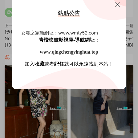
站點公告
上一篇
下一篇
[赤足者] 赤足者視覺高清圖集
[赤足者] 赤足者視覺高清圖集
女犯之家新網址：www.wmty52.com
No.067 百裏挑一 嘉賓-小鹿
No.069 海倫和她的寶貝“兒子”
青橙映畫影視庫-導航網址：
[133P704MB]
[138P601MB]
www.qingchengyinghua.top
猜你喜歡
加入
收藏
或者
記住
就可以永遠找到本站！