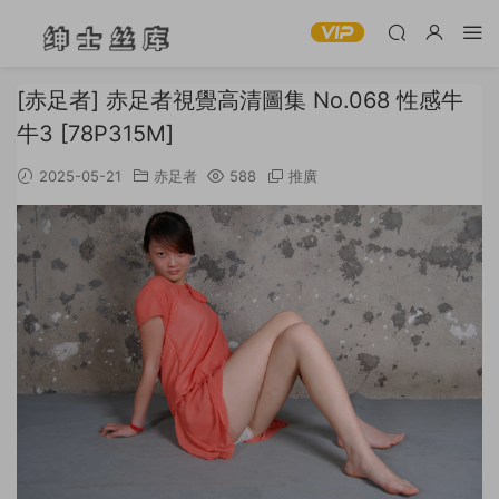
[赤足者] 赤足者視覺高清圖集 No.068 性感牛
牛3 [78P315M]
2025-05-21
赤足者
588
推廣