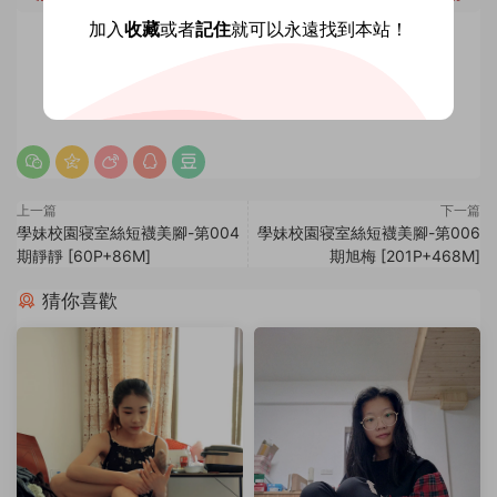
加入
收藏
或者
記住
就可以永遠找到本站！
賞
0
0
上一篇
下一篇
學妹校園寝室絲短襪美腳-第004
學妹校園寝室絲短襪美腳-第006
期靜靜 [60P+86M]
期旭梅 [201P+468M]
猜你喜歡