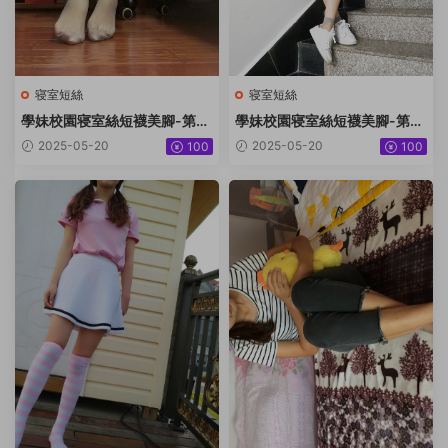
寝室短絲
寝室短絲
學妹校園寝室絲短襪美腳-第0
學妹校園寝室絲短襪美腳-第0
40期曾雨柔 [90P+280M]
39期 [87P+340M]
2025-05-20
2025-05-20
100
100