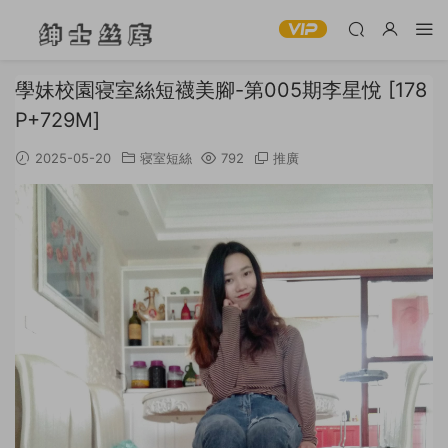
學妹校園寝室絲短襪美腳-第005期李星悅 [178
P+729M]
2025-05-20
寝室短絲
792
推廣