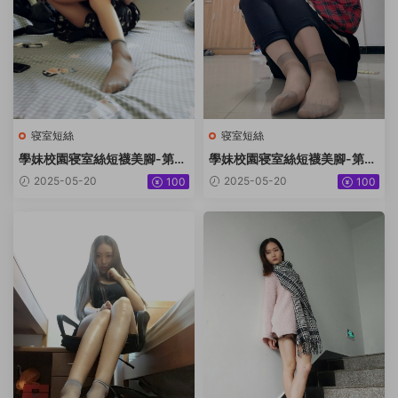
寝室短絲
寝室短絲
學妹校園寝室絲短襪美腳-第0
學妹校園寝室絲短襪美腳-第0
42期劉志明 [52P+48M]
41期洪婷婷 [83P+235M]
2025-05-20
2025-05-20
100
100