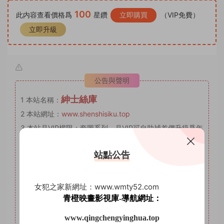
100
此内容查看價格爲
星鑽
立即購買
（VIP免費）
立即升級
公告與聲明
紳士絲庫
1
本站名稱：
2
本站網址：
www.shenshisiku.top
3
本站月VIP權限：套圖系列，月VIP可自助補差價升級爲年
VIP。
站點公告
4
本站年VIP權限：套圖系列、AI明星系列。
5
本站永久VIP權限：套圖系列、AI明星系列、微密圈。
6
本站支持開通VIP或充值星鑽，星鑽優勢沒有期限限制，
女犯之家新網址：www.wmty52.com
VIP優勢量大管飽。(注意：注冊登陸後在個人中心充值星鑽
青橙映畫影視庫-導航網址：
會有贈送優惠，圖省事免登錄可忽略優惠。)
www.qingchengyinghua.top