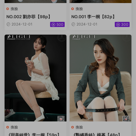
換臉
換臉
NO.002 劉亦菲【98p】
NO.001 李一桐【82p】
2024-12-01
2024-12-01
500
300
換臉
換臉
《甜美絲滑》李一桐【59p】
《豔縛香絲》楊幂【48p】