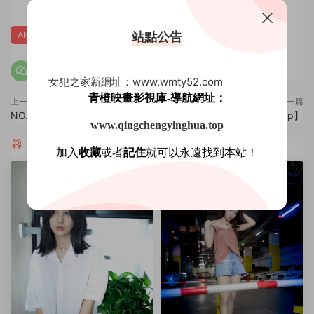
站點公告
AI換臉
肉絲
鞠婧祎
女犯之家新網址：www.wmty52.com
青橙映畫影視庫-導航網址：
上一篇
下一篇
NO.003 劉詩詩【67p】
NO.005 鄭爽【86p】
www.qingchengyinghua.top
猜你喜歡
加入
收藏
或者
記住
就可以永遠找到本站！