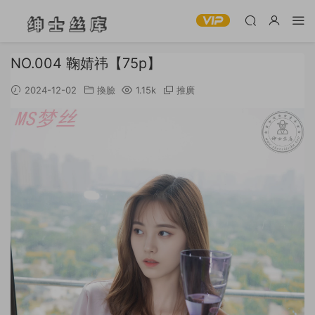
NO.004 鞠婧祎【75p】
2024-12-02
換臉
1.15k
推廣