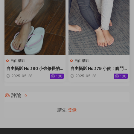
自由攝影
自由攝影
自由攝影 No.180 小強修長的
自由攝影 No.179 小依！腳鬥
大腿 美足[158P-183.9M]
[40P-46M]
2025-05-28
2025-05-28
100
100
評論
0
請先
登錄