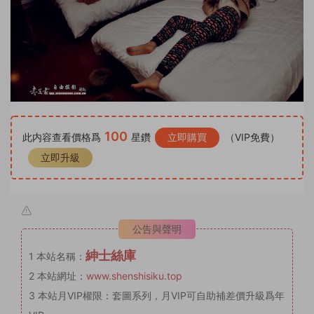
100
此内容查看價格爲
星鑽
立即購買
（VIP免費）
立即升級
公告與聲明
紳士絲庫
1
本站名稱：
2
本站網址：
www.shenshisiku.top
3
本站月VIP權限：套圖系列，月VIP可自助補差價升級爲年