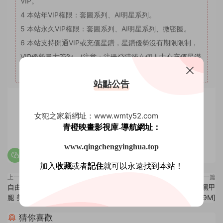
VIP。
4
本站年VIP權限：套圖系列、AI明星系列。
5
本站永久VIP權限：套圖系列、AI明星系列、微密圈。
6
本站支持開通VIP或充值星鑽，星鑽優勢沒有期限限制，
VIP優勢量大管飽。(注意：注冊登陸後在個人中心充值星鑽
會有贈送優惠，圖省事免登錄可忽略優惠。)
站點公告
賞
女犯之家新網址：www.wmty52.com
0
0
青橙映畫影視庫-導航網址：
www.qingchengyinghua.top
加入
收藏
或者
記住
就可以永遠找到本站！
上一篇
下一篇
自由攝影 No.180 小強修長的大
自由攝影 No.182 幹淨 白嫩 黑甲
腿 美足[158P-183.9M]
[50P-52.9M]
猜你喜歡