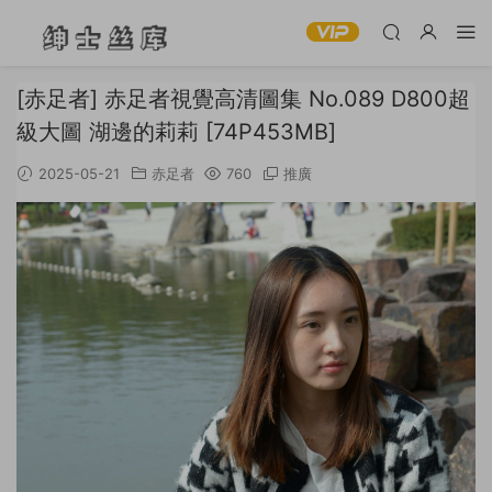
[赤足者] 赤足者視覺高清圖集 No.089 D800超
級大圖 湖邊的莉莉 [74P453MB]
2025-05-21
赤足者
760
推廣