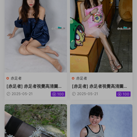
赤足者
赤足者
[赤足者] 赤足者視覺高清圖集
[赤足者] 赤足者視覺高清圖集
No.100 Vivian棚拍 [36P430
No.099 2014CJ展上我的模
2025-05-21
2025-05-21
100
100
MB]
特-莉莉 [58P865MB]