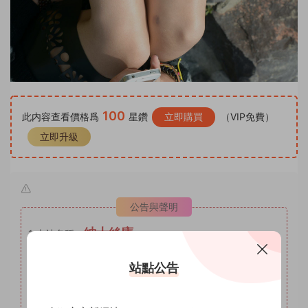
100
此内容查看價格爲
星鑽
立即購買
（VIP免費）
立即升級
公告與聲明
紳士絲庫
1
本站名稱：
2
本站網址：
www.shenshisiku.top
站點公告
3
本站月VIP權限：套圖系列，月VIP可自助補差價升級爲年
VIP。