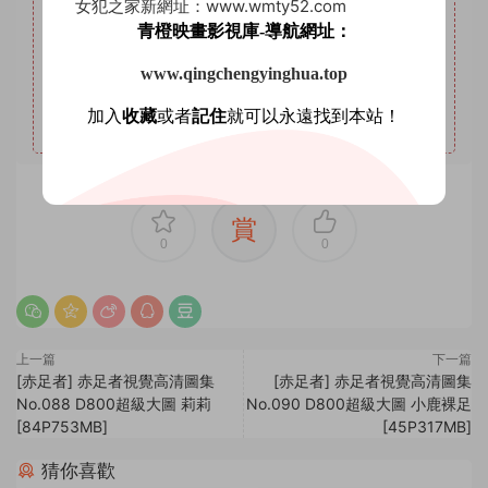
4
本站年VIP權限：套圖系列、AI明星系列。
女犯之家新網址：www.wmty52.com
青橙映畫影視庫-導航網址：
5
本站永久VIP權限：套圖系列、AI明星系列、微密圈。
6
本站支持開通VIP或充值星鑽，星鑽優勢沒有期限限制，
www.qingchengyinghua.top
VIP優勢量大管飽。(注意：注冊登陸後在個人中心充值星鑽
加入
收藏
或者
記住
就可以永遠找到本站！
會有贈送優惠，圖省事免登錄可忽略優惠。)
賞
0
0
上一篇
下一篇
[赤足者] 赤足者視覺高清圖集
[赤足者] 赤足者視覺高清圖集
No.088 D800超級大圖 莉莉
No.090 D800超級大圖 小鹿裸足
[84P753MB]
[45P317MB]
猜你喜歡