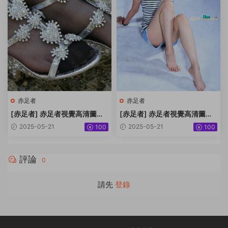
赤足者
赤足者
[赤足者] 赤足者視覺高清圖集
[赤足者] 赤足者視覺高清圖集
No.098 小玉短黑絲無水原圖
No.097 小豔最後一組 [90P34
2025-05-21
2025-05-21
100
100
[22P196MB]
6MB]
評論
0
請先
登錄