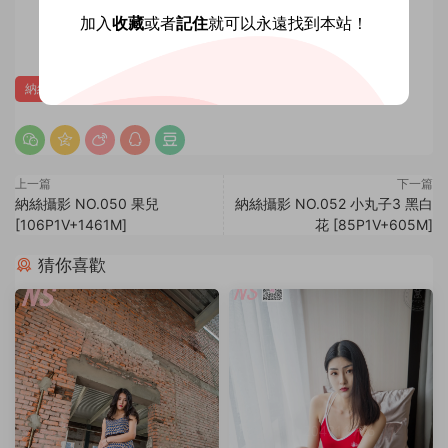
賞
加入
收藏
或者
記住
就可以永遠找到本站！
0
0
納絲攝影
上一篇
下一篇
納絲攝影 NO.050 果兒
納絲攝影 NO.052 小丸子3 黑白
[106P1V+1461M]
花 [85P1V+605M]
猜你喜歡