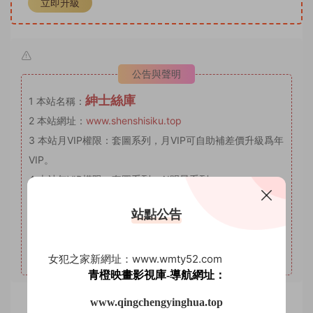
立即升級
公告與聲明
紳士絲庫
1
本站名稱：
2
本站網址：
www.shenshisiku.top
3
本站月VIP權限：套圖系列，月VIP可自助補差價升級爲年
VIP。
4
本站年VIP權限：套圖系列、AI明星系列。
5
本站永久VIP權限：套圖系列、AI明星系列、微密圈。
站點公告
6
本站支持開通VIP或充值星鑽，星鑽優勢沒有期限限制，
VIP優勢量大管飽。(注意：注冊登陸後在個人中心充值星鑽
會有贈送優惠，圖省事免登錄可忽略優惠。)
女犯之家新網址：www.wmty52.com
青橙映畫影視庫-導航網址：
www.qingchengyinghua.top