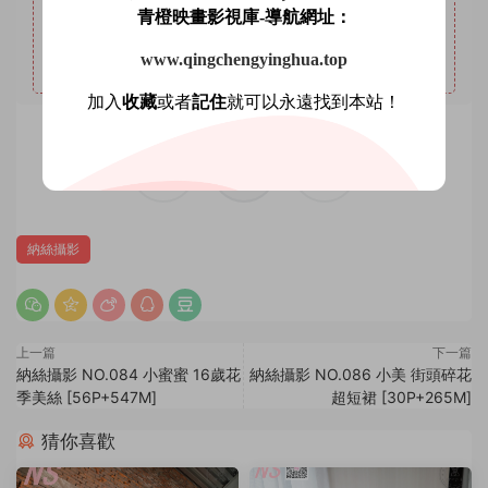
6
本站支持開通VIP或充值星鑽，星鑽優勢沒有期限限制，
青橙映畫影視庫-導航網址：
VIP優勢量大管飽。(注意：注冊登陸後在個人中心充值星鑽
www.qingchengyinghua.top
會有贈送優惠，圖省事免登錄可忽略優惠。)
加入
收藏
或者
記住
就可以永遠找到本站！
賞
0
0
納絲攝影
上一篇
下一篇
納絲攝影 NO.084 小蜜蜜 16歲花
納絲攝影 NO.086 小美 街頭碎花
季美絲 [56P+547M]
超短裙 [30P+265M]
猜你喜歡