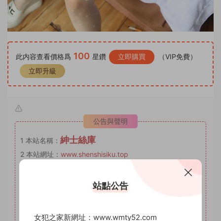
100
此内容查看價格爲
星鑽
立即購買
（VIP免費）
立即升級
公告與聲明
紳士絲庫
1
本站名稱：
2
本站網址：
www.shenshisiku.top
3
本站月VIP權限：套圖系列，月VIP可自助補差價升級爲年
VIP。
站點公告
4
本站年VIP權限：套圖系列、AI明星系列。
5
本站永久VIP權限：套圖系列、AI明星系列、微密圈。
女犯之家新網址：www.wmty52.com