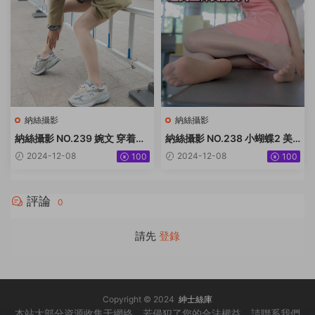
納絲攝影
納絲攝影
納絲攝影 NO.239 婉文 穿着絲
納絲攝影 NO.238 小蝴蝶2 美
襪去喝茶啦 [64P+496M]
腿絲襪太好 [73P+545M]
2024-12-08
2024-12-08
100
100
評論
0
請先
登錄
Copyright © 2024
紳士絲庫
本站大部分資源收集于網絡，若侵犯了您的合法權益，請聯系我們