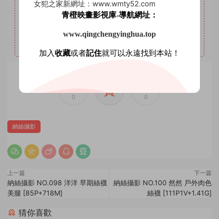
女犯之家新網址：www.wmty52.com
5
本站永久VIP權限：套圖系列、AI明星系列、微密圈。
青橙映畫影視庫-導航網址：
6
本站支持開通VIP或充值星鑽，星鑽優勢沒有期限限制，
VIP優勢量大管飽。(注意：注冊登陸後在個人中心充值星鑽
www.qingchengyinghua.top
會有贈送優惠，圖省事免登錄可忽略優惠。)
加入
收藏
或者
記住
就可以永遠找到本站！
賞
0
0
納絲攝影
上一篇
下一篇
納絲攝影 NO.098 洋洋 早期絲襪
納絲攝影 NO.100 然然 戶外肉色
美腿 [85P+718M]
絲襪 [111P1V+1.41G]
猜你喜歡