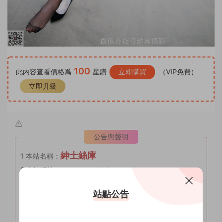
100
此内容查看價格爲
星鑽
立即購買
（VIP免費）
立即升級
公告與聲明
紳士絲庫
1
本站名稱：
2
本站網址：
www.shenshisiku.top
3
本站月VIP權限：套圖系列，月VIP可自助補差價升級爲年
站點公告
VIP。
4
本站年VIP權限：套圖系列、AI明星系列。