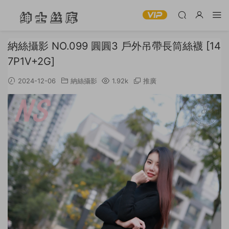
納絲攝影 NO.099 圓圓3 戶外吊帶長筒絲襪 [14
7P1V+2G]
2024-12-06
納絲攝影
1.92k
推廣