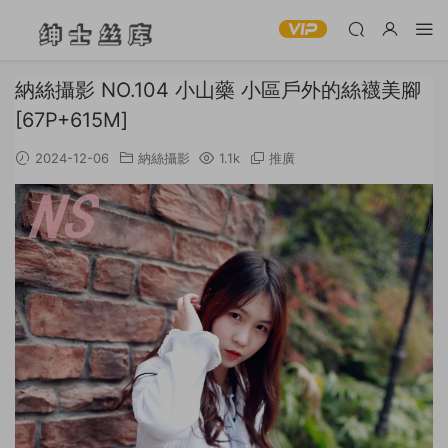
納絲攝影 NO.104 小山藥 小區戶外的絲襪美腳
[67P+615M]
2024-12-06
納絲攝影
1.1k
推廣