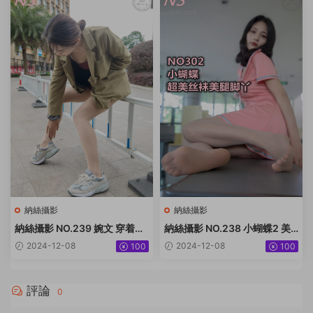
納絲攝影
納絲攝影
納絲攝影 NO.239 婉文 穿着絲
納絲攝影 NO.238 小蝴蝶2 美
襪去喝茶啦 [64P+496M]
腿絲襪太好 [73P+545M]
2024-12-08
2024-12-08
100
100
評論
0