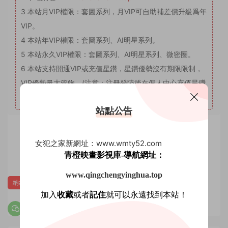
3
本站月VIP權限：套圖系列，月VIP可自助補差價升級爲年
VIP。
4
本站年VIP權限：套圖系列、AI明星系列。
5
本站永久VIP權限：套圖系列、AI明星系列、微密圈。
6
本站支持開通VIP或充值星鑽，星鑽優勢沒有期限限制，
VIP優勢量大管飽。(注意：注冊登陸後在個人中心充值星鑽
會有贈送優惠，圖省事免登錄可忽略優惠。)
站點公告
賞
女犯之家新網址：www.wmty52.com
0
0
青橙映畫影視庫-導航網址：
www.qingchengyinghua.top
納絲攝影
加入
收藏
或者
記住
就可以永遠找到本站！