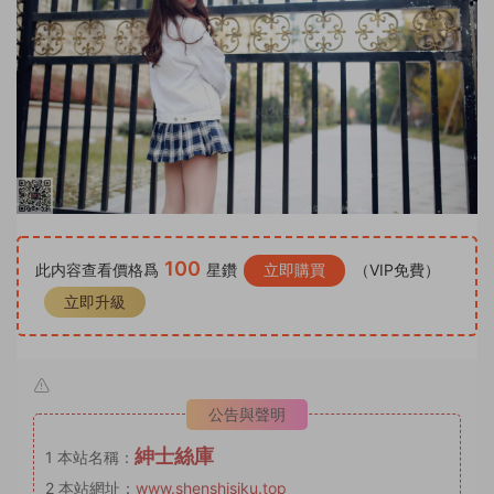
100
此内容查看價格爲
星鑽
立即購買
（VIP免費）
立即升級
公告與聲明
紳士絲庫
1
本站名稱：
2
本站網址：
www.shenshisiku.top