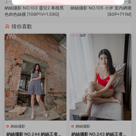
上一篇
下一篇
納絲攝影 NO.103 靈兒2 車模黑
納絲攝影 NO.105 小伊 室内網襪
色肉色絲襪 [106P1V+1.59G]
[80P+711M]
猜你喜歡
納絲攝影
納絲攝影
納絲攝影 NO.244 納絲王者版
納絲攝影 NO.243 納絲王者版