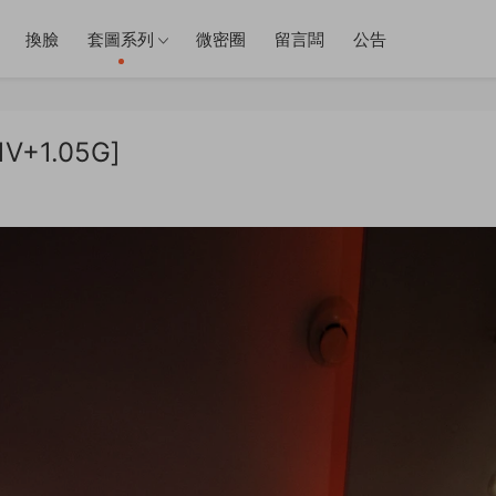
換臉
套圖系列
微密圈
留言闆
公告
V+1.05G]