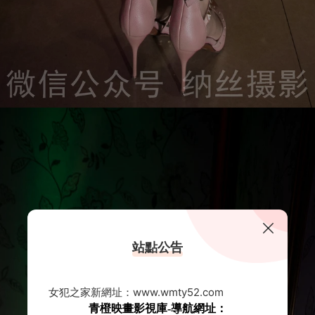
站點公告
女犯之家新網址：www.wmty52.com
青橙映畫影視庫-導航網址：