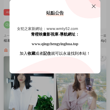
站點公告
AI換臉
楊幂
肉絲
女犯之家新網址：www.wmty52.com
青橙映畫影視庫-導航網址：
上一篇
下一篇
楊幂 網絡麗人[29P]
Model 關曉彤[24p]
www.qingchengyinghua.top
猜你喜歡
加入
收藏
或者
記住
就可以永遠找到本站！