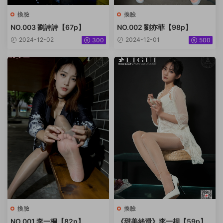
換臉
換臉
NO.003 劉詩詩【67p】
NO.002 劉亦菲【98p】
2024-12-02
2024-12-01
300
500
換臉
換臉
NO.001 李一桐【82p】
《甜美絲滑》李一桐【59p】