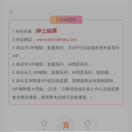
公告與聲明
紳士絲庫
1
本站名稱：
2
本站網址：
www.shenshisiku.top
3
本站月VIP權限：套圖系列，月VIP可自助補差價升級爲年
VIP。
4
本站年VIP權限：套圖系列、AI明星系列。
5
本站永久VIP權限：套圖系列、AI明星系列、微密圈。
6
本站支持開通VIP或充值星鑽，星鑽優勢沒有期限限制，
VIP優勢量大管飽。(注意：注冊登陸後在個人中心充值星鑽
會有贈送優惠，圖省事免登錄可忽略優惠。)
賞
0
0