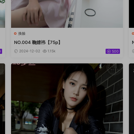
換臉
NO.004 鞠婧祎【75p】
2024-12-02
1.15k
0
500