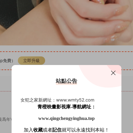
ip免費）
立即升級
站點公告
公告與聲明
女犯之家新網址：www.wmty52.com
青橙映畫影視庫-導航網址：
www.qingchengyinghua.top
爲年VIP。
加入
收藏
或者
記住
就可以永遠找到本站！