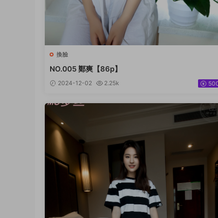
換臉
NO.005 鄭爽【86p】
2024-12-02
2.25k
50