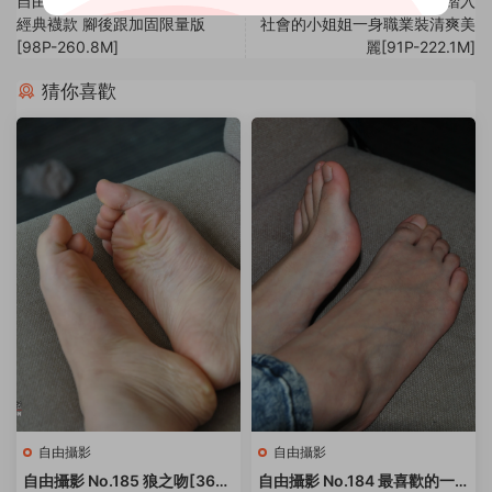
自由攝影 No.023 原味制服配套
自由攝影 No.025 馬上就要踏入
經典襪款 腳後跟加固限量版
社會的小姐姐一身職業裝清爽美
[98P-260.8M]
麗[91P-222.1M]
猜你喜歡
自由攝影
自由攝影
自由攝影 No.185 狼之吻[36P-
自由攝影 No.184 最喜歡的一