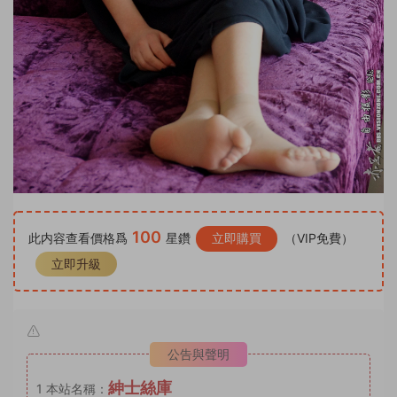
100
此内容查看價格爲
星鑽
立即購買
（VIP免費）
立即升級
公告與聲明
紳士絲庫
1
本站名稱：