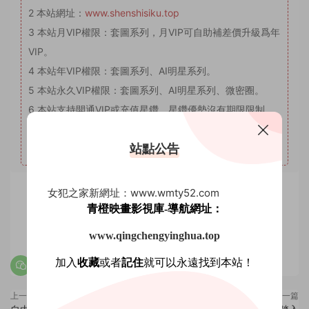
2
本站網址：
www.shenshisiku.top
3
本站月VIP權限：套圖系列，月VIP可自助補差價升級爲年
VIP。
4
本站年VIP權限：套圖系列、AI明星系列。
5
本站永久VIP權限：套圖系列、AI明星系列、微密圈。
6
本站支持開通VIP或充值星鑽，星鑽優勢沒有期限限制，
VIP優勢量大管飽。(注意：注冊登陸後在個人中心充值星鑽
站點公告
會有贈送優惠，圖省事免登錄可忽略優惠。)
女犯之家新網址：www.wmty52.com
青橙映畫影視庫-導航網址：
賞
0
0
www.qingchengyinghua.top
加入
收藏
或者
記住
就可以永遠找到本站！
上一篇
下一篇