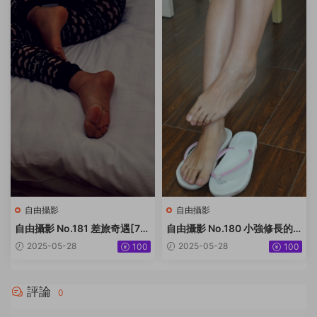
自由攝影
自由攝影
自由攝影 No.181 差旅奇遇[77
自由攝影 No.180 小強修長的
P-72M]
大腿 美足[158P-183.9M]
2025-05-28
2025-05-28
100
100
評論
0