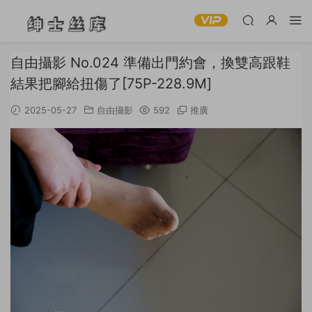
自由攝影 No.024 準備出門約會，換雙高跟鞋
結果把腳給扭傷了[75P-228.9M]
2025-05-27
自由攝影
592
推廣