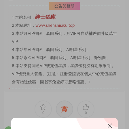
公告與聲明
紳士絲庫
1
本站名稱：
2
本站網址：
www.shenshisiku.top
3
本站月VIP權限：套圖系列，月VIP可自助補差價升級爲年
VIP。
4
本站年VIP權限：套圖系列、AI明星系列。
5
本站永久VIP權限：套圖系列、AI明星系列、微密圈。
6
本站支持開通VIP或充值星鑽，星鑽優勢沒有期限限制，
VIP優勢量大管飽。(注意：注冊登陸後在個人中心充值星鑽
會有贈送優惠，圖省事免登錄可忽略優惠。)
賞
0
0