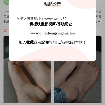
站點公告
上一篇
下一篇
自由攝影 No.045 在一起的時候
自由攝影 No.047 少女足球隊員
女犯之家新網址：www.wmty52.com
就會成戰争[43P-48.9M]
寒寒[30P-74.3M]
青橙映畫影視庫-導航網址：
猜你喜歡
www.qingchengyinghua.top
加入
收藏
或者
記住
就可以永遠找到本站！