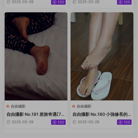
P-57.2M]
甲[50P-52.9M]
2025-05-28
2025-05-28
100
100
自由攝影
自由攝影
自由攝影 No.181 差旅奇遇[77
自由攝影 No.180 小強修長的
P-72M]
大腿 美足[158P-183.9M]
2025-05-28
2025-05-28
100
100