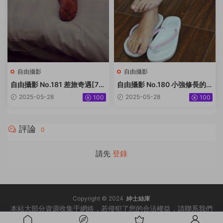
自由攝影
自由攝影
自由攝影 No.181 差旅奇遇[77
自由攝影 No.180 小強修長的
P-72M]
大腿 美足[158P-183.9M]
2025-05-28
2025-05-28
100
100
評論
0
請先
登錄
Copyright © 2024
紳士絲庫
本站大部分資源收集于網絡，若侵犯了您的合法權益，請聯系我們
删除
！