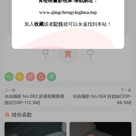
青橙映畫影視庫-導航網址：
6
本站支持開通VIP或充值星鑽，星鑽優勢沒有期限限制，
www.qingchengyinghua.top
VIP優勢量大管飽。(注意：注冊登陸後在個人中心充值星鑽
加入
收藏
或者
記住
就可以永遠找到本站！
會有贈送優惠，圖省事免登錄可忽略優惠。)
賞
0
0
上一篇
下一篇
自由攝影 No.062 節後校園新模
自由攝影 No.064 好姐妹[30P-
面試[59P-112.3M]
66.5M]
猜你喜歡