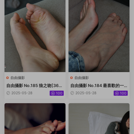
自由攝影
自由攝影
自由攝影 No.185 狼之吻[36P-
自由攝影 No.184 最喜歡的一
18.3M]
雙玉足[105P-243.8M]
2025-05-28
2025-05-28
100
100