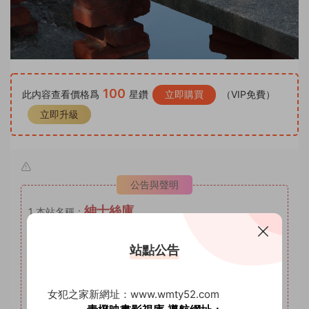
100
此内容查看價格爲
星鑽
立即購買
（VIP免費）
立即升級
公告與聲明
紳士絲庫
1
本站名稱：
2
本站網址：
www.shenshisiku.top
站點公告
3
本站月VIP權限：套圖系列，月VIP可自助補差價升級爲年
VIP。
4
本站年VIP權限：套圖系列、AI明星系列。
女犯之家新網址：www.wmty52.com
5
本站永久VIP權限：套圖系列、AI明星系列、微密圈。