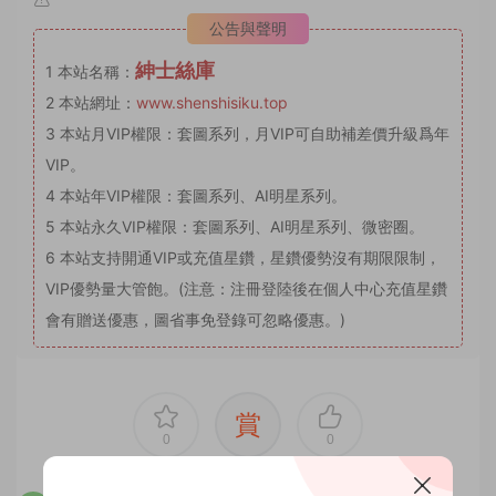
公告與聲明
紳士絲庫
1
本站名稱：
2
本站網址：
www.shenshisiku.top
3
本站月VIP權限：套圖系列，月VIP可自助補差價升級爲年
VIP。
4
本站年VIP權限：套圖系列、AI明星系列。
5
本站永久VIP權限：套圖系列、AI明星系列、微密圈。
6
本站支持開通VIP或充值星鑽，星鑽優勢沒有期限限制，
VIP優勢量大管飽。(注意：注冊登陸後在個人中心充值星鑽
會有贈送優惠，圖省事免登錄可忽略優惠。)
賞
0
0