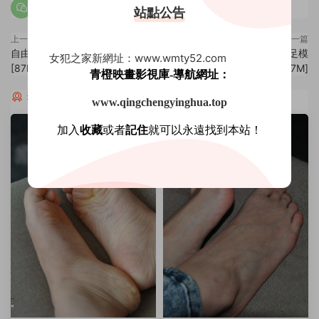
站點公告
上一篇
下一篇
自由攝影 No.142 夾趾拖 裸足
自由攝影 No.144 最好看的足模
女犯之家新網址：www.wmty52.com
[87P-97.8M]
[54P-108.7M]
青橙映畫影視庫-導航網址：
猜你喜歡
www.qingchengyinghua.top
加入
收藏
或者
記住
就可以永遠找到本站！