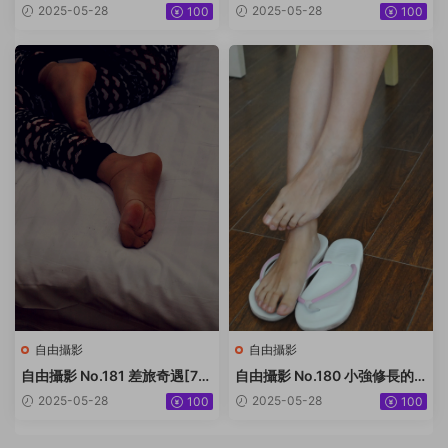
P-57.2M]
甲[50P-52.9M]
2025-05-28
2025-05-28
100
100
自由攝影
自由攝影
自由攝影 No.181 差旅奇遇[77
自由攝影 No.180 小強修長的
P-72M]
大腿 美足[158P-183.9M]
2025-05-28
2025-05-28
100
100