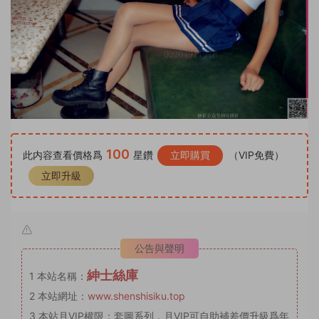
100
此内容查看價格爲
星鑽
立即購買
（VIP免費）
立即升級
公告與聲明
紳士絲庫
1
本站名稱：
2
本站網址：
www.shenshisiku.top
3
本站月VIP權限：套圖系列，月VIP可自助補差價升級爲年