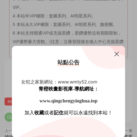
VIP。
4
本站年VIP權限：套圖系列、AI明星系列。
5
本站永久VIP權限：套圖系列、AI明星系列、微密圈。
6
本站支持開通VIP或充值星鑽，星鑽優勢沒有期限限制，
VIP優勢量大管飽。(注意：注冊登陸後在個人中心充值星鑽
會有贈送優惠，圖省事免登錄可忽略優惠。)
站點公告
賞
女犯之家新網址：www.wmty52.com
0
0
青橙映畫影視庫-導航網址：
www.qingchengyinghua.top
納絲攝影
加入
收藏
或者
記住
就可以永遠找到本站！
上一篇
下一篇
納絲攝影 NO.009 莎莎
納絲攝影 NO.011 露露