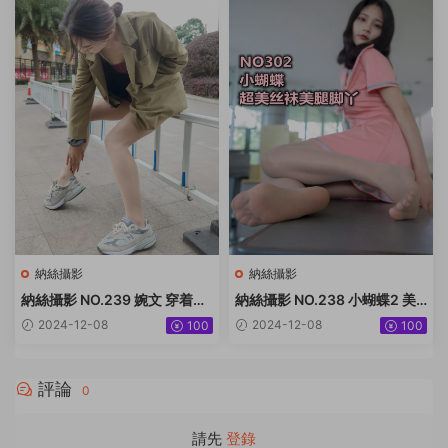
納絲攝影
納絲攝影
納絲攝影 NO.239 婉文 穿着絲
納絲攝影 NO.238 小蝴蝶2 美
襪去喝茶啦 [64P+496M]
腿絲襪太好 [73P+545M]
2024-12-08
2024-12-08
100
100
評論
0
請先
登錄